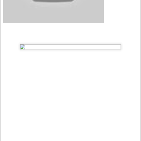
Autora:
Dias, Vera
Lucia |
Mundo da
Nathy