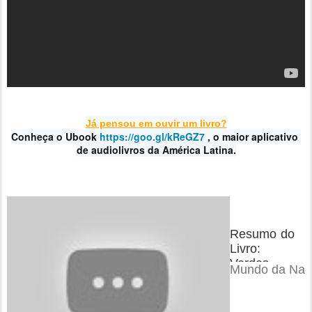
Já pensou em ouvir um livro?
Conheça o Ubook 
https://
goo.gl/kReGZ7
, o maior aplicativo 
de audiolivros da América Latina.
Resumo do
Livro:
Verdes,
Mundo da Nat
Azuis e
Vermelhinh
as da