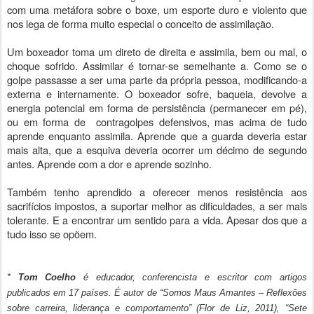
com uma metáfora sobre o boxe, um esporte duro e violento que
nos lega de forma muito especial o conceito de assimilação.
Um boxeador toma um direto de direita e assimila, bem ou mal, o
choque sofrido. Assimilar é tornar-se semelhante a. Como se o
golpe passasse a ser uma parte da própria pessoa, modificando-a
externa e internamente. O boxeador sofre, baqueia, devolve a
energia potencial em forma de persistência (permanecer em pé),
ou em forma de contragolpes defensivos, mas acima de tudo
aprende enquanto assimila. Aprende que a guarda deveria estar
mais alta, que a esquiva deveria ocorrer um décimo de segundo
antes. Aprende com a dor e aprende sozinho.
Também tenho aprendido a oferecer menos resistência aos
sacrifícios impostos, a suportar melhor as dificuldades, a ser mais
tolerante. E a encontrar um sentido para a vida. Apesar dos que a
tudo isso se opõem.
*
Tom Coelho
é educador, conferencista e escritor com artigos
publicados em 17 países. É autor de “Somos Maus Amantes – Reflexões
sobre carreira, liderança e comportamento” (Flor de Liz, 2011), “Sete