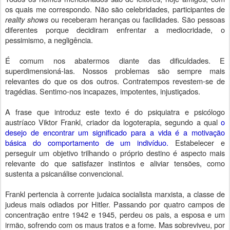
os quais me correspondo. Não são celebridades, participantes de
reality shows
ou receberam heranças ou facilidades. São pessoas
diferentes porque decidiram enfrentar a mediocridade, o
pessimismo, a negligência.
É comum nos abatermos diante das dificuldades. E
superdimensioná-las. Nossos problemas são sempre mais
relevantes do que os dos outros. Contratempos revestem-se de
tragédias. Sentimo-nos incapazes, impotentes, injustiçados.
A frase que introduz este texto é do psiquiatra e psicólogo
austríaco Viktor Frankl, criador da logoterapia, segundo a qual
o
desejo de encontrar um significado para a vida é a motivação
básica do comportamento de um indivíduo.
Estabelecer e
perseguir um objetivo trilhando o próprio destino é aspecto mais
relevante do que satisfazer instintos e aliviar tensões, como
sustenta a psicanálise convencional.
Frankl pertencia à corrente judaica socialista marxista, a classe de
judeus mais odiados por Hitler. Passando por quatro campos de
concentração entre 1942 e 1945, perdeu os pais, a esposa e um
irmão, sofrendo com os maus tratos e a fome. Mas sobreviveu, por