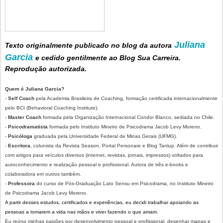
Juliana
Texto originalmente publicado no blog da autora
Garcia
e cedido gentilmente ao Blog Sua Carreira.
Reprodução autorizada.
Quem é Juliana Garcia?
-
Self Coach
pela Academia Brasileira de Coaching, formação certificada internacionalmente
pelo BCI (Behavioral Coaching Institute).
-
Master Coach
formada pela Organização Internacional Condor Blanco, sediada no Chile.
-
Psicodramatista
formada pelo Instituto Mineiro de Psicodrama Jacob Levy Moreno.
-
Psicóloga
graduada pela Universidade Federal de Minas Gerais (UFMG).
-
Escritora
, colunista da Revista Season, Portal Personare e Blog Tanlup. Além de contribuir
com artigos para veículos diversos (internet, revistas, jornais, impressos) voltados para
autoconhecimento e realização pessoal e profissional. Autora de três e-books e
colaboradora em outros também.
-
Professora
do curso de Pós-Graduação Lato Sensu em Psicodrama, no Instituto Mineiro
de Psicodrama Jacob Levy Moreno.
A partir desses estudos, certificados e experiências, eu decidi trabalhar apoiando as
pessoas a tomarem a vida nas mãos e viver fazendo o que amam.
Eu reúno minhas paixões por desenvolvimento pessoal e profissional, desenhar mapas e