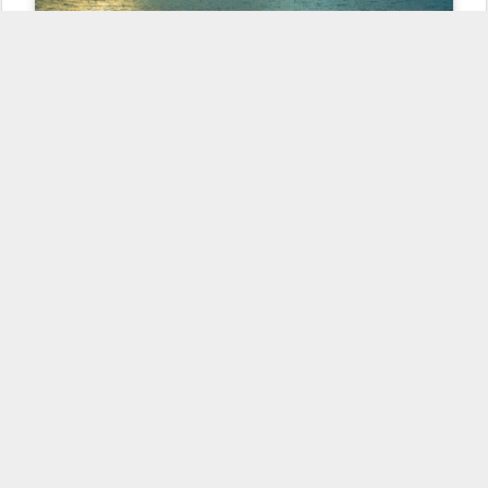
Fernando Oliveira
por
Em sua opinião o que é felicidade? O que te faz
feliz? Pesquisas mostram que a felicidade se
encontra nas pequenas coisas da vida, muitas vezes
perdidas na rotina do dia a dia. Vivemos tão
enlouquecidos correndo atrás de “coisas” que, mal
temos tempo para aproveitar aquilo que já temos.
FOCO
Muitos colocam o
naquilo que ainda não tem
e, por isso perdem a oportunidade de aproveitar
coisas simples e maravilhosas como a própria vida.
Quantas pessoas estão no hospital doentes e sem
esperança? Muitas!
Tenho certeza de que elas dariam qualquer coisa
para ter saúde e aproveitar a vida.