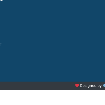
um
E
Designed by
B