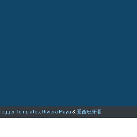
logger Templates
,
Riviera Maya
&
爱西班牙语