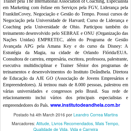
Trainer pela The International Association of Coaching, Especialista
em Marketing com ênfase em Serviços pela FGV, Liderança pela
FranklinCovey, Negociação e Gestão do Tempo. Possui cursos de
Negociação pela Universidade de Harvard; Curso de Liderança e
Coaching pela Universidade de Ohio. Participou também do
treinamento desenvolvido pelo SEBRAE e ONU (Organização das
Nações Unidas) EMPRETEC, além do Programa de Gestão
Avançada APG pela Amana Key e do curso da Disney: A
Estratégia da Magia, na cidade de Orlando Flórida/EUA.
Consultora de carreira, empresária, escritora, professora, palestrante,
executiva multidisciplinar e Trainer Sênior dos programas de
treinamentos e desenvolvimentos do Instituto Deândhela. Diretora
de Educação da AJE GO (Associação de Jovens Empresários e
Empreendedores). Já treinou mais de 8.000 pessoas, palestrou em
várias universidades e congressos pelo Brasil. Sua rede de
relacionamento inclui vários dos principais especialistas e
www.institutodeandhela.com.br
empreendedores do País.
Postado há
4th March 2016
por
Leandro Correa Martins
Marcadores:
Atitude
Livros Recomendados
Mais Tempo
Qualidade de Vida
Vida e Carreira