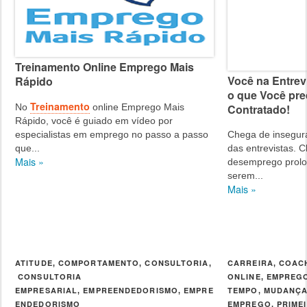
Treinamento Online Emprego Mais
Você na Entrev
Rápido
o que Você pre
Treinamento
No
online Emprego Mais
Contratado!
Rápido, você é guiado em vídeo por
especialistas em emprego no passo a passo
Chega de insegura
que...
das entrevistas. 
Mais »
desemprego prolo
serem...
Mais »
ATITUDE
COMPORTAMENTO
CONSULTORIA
CARREIRA
COAC
,
,
,
,
CONSULTORIA
ONLINE
EMPREG
,
EMPRESARIAL
EMPREENDEDORISMO
EMPRE
TEMPO
MUDANÇ
,
,
,
ENDEDORISMO
EMPREGO
PRIME
,