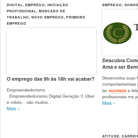
DIGITAL
EMPREGO
INICIAÇÃO
EMPREGO
SONH
,
,
,
PROFISSIONAL
MERCADO DE
,
TRABALHO
NOVO EMPREGO
PRIMEIRO
,
,
EMPREGO
Descubra Como
Ama e ser Be
O emprego das 9h às 18h vai acabar?
Desenvolva suas h
comportamentais p
sucesso
Empreendedorismo
ter
e fel
Empreendedorismo Digital Geração Y, Uber
profissionais me p
e robôs... são muitos...
Mais »
Mais »
ATITUDE
CARREI
,