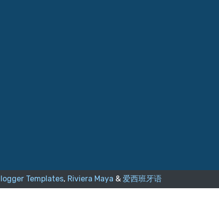
logger Templates
,
Riviera Maya
&
爱西班牙语