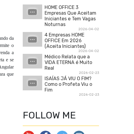
HOME OFFICE 3
Empresas Que Aceitam
Iniciantes e Tem Vagas
Noturnas
2026-04-02
4 Empresas HOME
undo da
OFFICE Em 2026
rmite o
(Aceita Iniciantes)
2026-04-02
renda a
Médico Relata que a
ta e se
VIDA ETERNA é Muito
 Angular
Real
2026-02-23
ara que
ISAÍAS JÁ VIU O FIM?
Como o Profeta Viu o
Fim
2026-02-23
FOLLOW ME