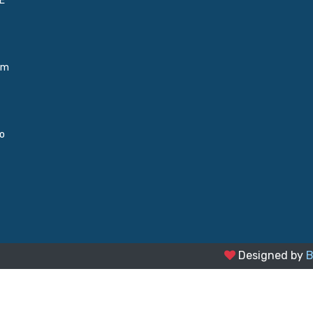
E
um
do
Designed by
B