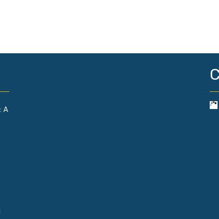
C
: A
l