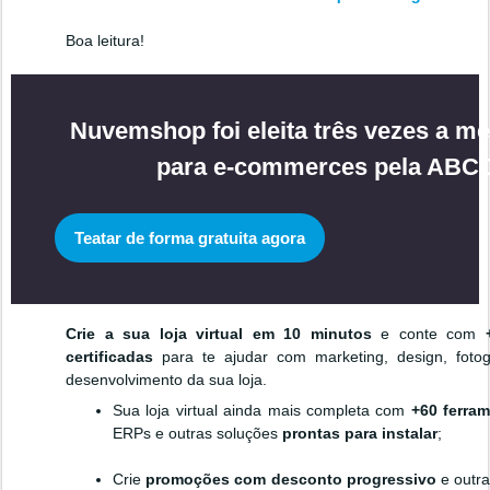
Boa leitura!
Nuvemshop foi eleita três vezes a me
para e-commerces pela AB
Teatar de forma gratuita agora
Crie a sua loja virtual em 10 minutos
e conte com
certificadas
para te ajudar com marketing, design, foto
desenvolvimento da sua loja.
Sua loja virtual ainda mais completa com
+60 ferra
ERPs e outras soluções
prontas para instalar
;
Crie
promoções com desconto progressivo
e outra