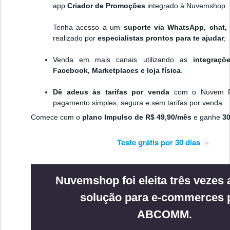
app
Criador de Promoções
integrado à Nuvemshop.
Tenha acesso a um
suporte via WhatsApp, chat, 
realizado por
especialistas prontos para te ajudar
;
Venda em mais canais utilizando as
integraçõe
Facebook, Marketplaces e loja física
.
Dê adeus às tarifas por venda
com o Nuvem Pa
pagamento simples, segura e sem tarifas por venda.
Comece com o
plano Impulso de R$ 49,90/mês
e ganhe
30
Teste grátis por 30 dias
Nuvemshop foi eleita três vezes 
solução para e-commerces 
ABCOMM.