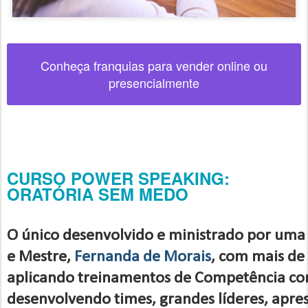
Conheça
franquias
para vender online ou
presencialmente
CURSO POWER SPEAKING:
ORATÓRIA SEM MEDO
O único desenvolvido e ministrado por um
e Mestre,
Fernanda de Morais
, com mais de
aplicando treinamentos de Competência co
desenvolvendo times, grandes líderes, apre