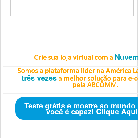
Nuve
Crie sua loja virtual com a
Somos a plataforma líder na América L
três vezes
a melhor solução para e
pela ABCOMM.
Teste grátis e mostre ao mundo
você é capaz! Clique Aqui