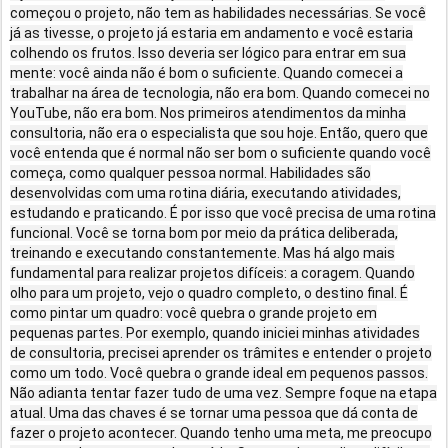
começou o projeto, não tem as habilidades necessárias. Se você
já as tivesse, o projeto já estaria em andamento e você estaria
colhendo os frutos. Isso deveria ser lógico para entrar em sua
mente: você ainda não é bom o suficiente. Quando comecei a
trabalhar na área de tecnologia, não era bom. Quando comecei no
YouTube, não era bom. Nos primeiros atendimentos da minha
consultoria, não era o especialista que sou hoje. Então, quero que
você entenda que é normal não ser bom o suficiente quando você
começa, como qualquer pessoa normal. Habilidades são
desenvolvidas com uma rotina diária, executando atividades,
estudando e praticando. É por isso que você precisa de uma rotina
funcional. Você se torna bom por meio da prática deliberada,
treinando e executando constantemente. Mas há algo mais
fundamental para realizar projetos difíceis: a coragem. Quando
olho para um projeto, vejo o quadro completo, o destino final. É
como pintar um quadro: você quebra o grande projeto em
pequenas partes. Por exemplo, quando iniciei minhas atividades
de consultoria, precisei aprender os trâmites e entender o projeto
como um todo. Você quebra o grande ideal em pequenos passos.
Não adianta tentar fazer tudo de uma vez. Sempre foque na etapa
atual. Uma das chaves é se tornar uma pessoa que dá conta de
fazer o projeto acontecer. Quando tenho uma meta, me preocupo