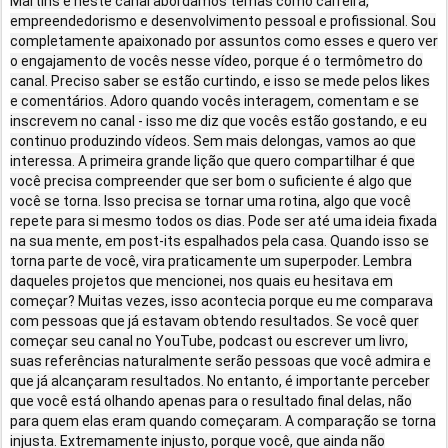
Martins e neste canal abordamos temas como carreira,
empreendedorismo e desenvolvimento pessoal e profissional. Sou
completamente apaixonado por assuntos como esses e quero ver
o engajamento de vocês nesse vídeo, porque é o termômetro do
canal. Preciso saber se estão curtindo, e isso se mede pelos likes
e comentários. Adoro quando vocês interagem, comentam e se
inscrevem no canal - isso me diz que vocês estão gostando, e eu
continuo produzindo vídeos. Sem mais delongas, vamos ao que
interessa. A primeira grande lição que quero compartilhar é que
você precisa compreender que ser bom o suficiente é algo que
você se torna. Isso precisa se tornar uma rotina, algo que você
repete para si mesmo todos os dias. Pode ser até uma ideia fixada
na sua mente, em post-its espalhados pela casa. Quando isso se
torna parte de você, vira praticamente um superpoder. Lembra
daqueles projetos que mencionei, nos quais eu hesitava em
começar? Muitas vezes, isso acontecia porque eu me comparava
com pessoas que já estavam obtendo resultados. Se você quer
começar seu canal no YouTube, podcast ou escrever um livro,
suas referências naturalmente serão pessoas que você admira e
que já alcançaram resultados. No entanto, é importante perceber
que você está olhando apenas para o resultado final delas, não
para quem elas eram quando começaram. A comparação se torna
injusta. Extremamente injusto, porque você, que ainda não