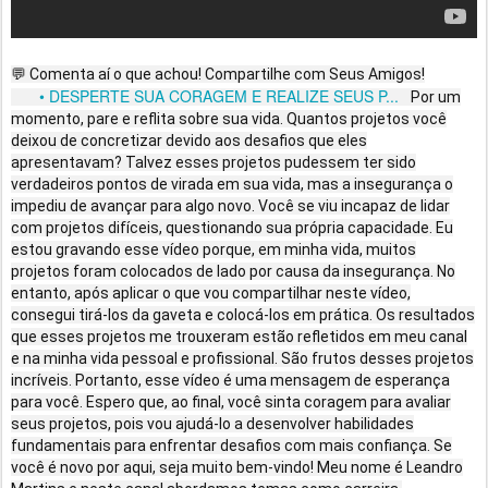
💬 Comenta aí o que achou! Compartilhe com Seus Amigos!
• DESPERTE SUA CORAGEM E REALIZE SEUS P...
Por um
momento, pare e reflita sobre sua vida. Quantos projetos você
deixou de concretizar devido aos desafios que eles
apresentavam? Talvez esses projetos pudessem ter sido
verdadeiros pontos de virada em sua vida, mas a insegurança o
impediu de avançar para algo novo. Você se viu incapaz de lidar
com projetos difíceis, questionando sua própria capacidade. Eu
estou gravando esse vídeo porque, em minha vida, muitos
projetos foram colocados de lado por causa da insegurança. No
entanto, após aplicar o que vou compartilhar neste vídeo,
consegui tirá-los da gaveta e colocá-los em prática. Os resultados
que esses projetos me trouxeram estão refletidos em meu canal
e na minha vida pessoal e profissional. São frutos desses projetos
incríveis. Portanto, esse vídeo é uma mensagem de esperança
para você. Espero que, ao final, você sinta coragem para avaliar
seus projetos, pois vou ajudá-lo a desenvolver habilidades
fundamentais para enfrentar desafios com mais confiança. Se
você é novo por aqui, seja muito bem-vindo! Meu nome é Leandro