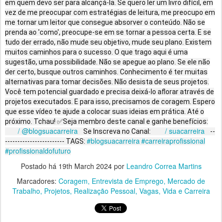
em quem devo ser para alcançá-la. Se quero ler um livro difícil, em
vez de me preocupar com estratégias de leitura, me preocupo em
me tornar um leitor que consegue absorver o conteúdo. Não se
prenda ao 'como', preocupe-se em se tornar a pessoa certa. E se
tudo der errado, não mude seu objetivo, mude seu plano. Existem
muitos caminhos para o sucesso. O que trago aqui é uma
sugestão, uma possibilidade. Não se apegue ao plano. Se ele não
der certo, busque outros caminhos. Conhecimento é ter muitas
alternativas para tomar decisões. Não desista de seus projetos.
Você tem potencial guardado e precisa deixá-lo aflorar através de
projetos executados. E para isso, precisamos de coragem. Espero
que esse vídeo te ajude a colocar suas ideias em prática. Até o
próximo. Tchau! ✅Seja membro deste canal e ganhe benefícios:
/ @blogsuacarreira
/ suacarreira
Se Inscreva no Canal:
--
#blogsuacarreira
#carreiraprofissional
------------------------ TAGS:
#profissionaldofuturo
Postado há
19th March 2024
por
Leandro Correa Martins
Marcadores:
Coragem
Entrevista de Emprego
Mercado de
Trabalho
Projetos
Realização Pessoal
Vagas
Vida e Carreira