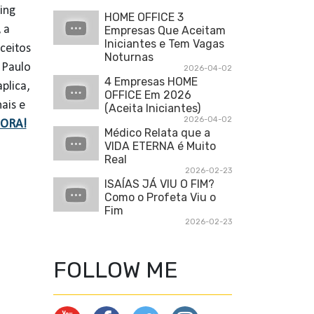
ing
HOME OFFICE 3
 a
Empresas Que Aceitam
Iniciantes e Tem Vagas
ceitos
Noturnas
 Paulo
2026-04-02
4 Empresas HOME
plica,
OFFICE Em 2026
ais e
(Aceita Iniciantes)
2026-04-02
GORA!
Médico Relata que a
VIDA ETERNA é Muito
Real
2026-02-23
ISAÍAS JÁ VIU O FIM?
Como o Profeta Viu o
Fim
2026-02-23
FOLLOW ME