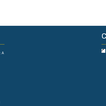
C
: A
l