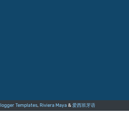
logger Templates
,
Riviera Maya
&
爱西班牙语