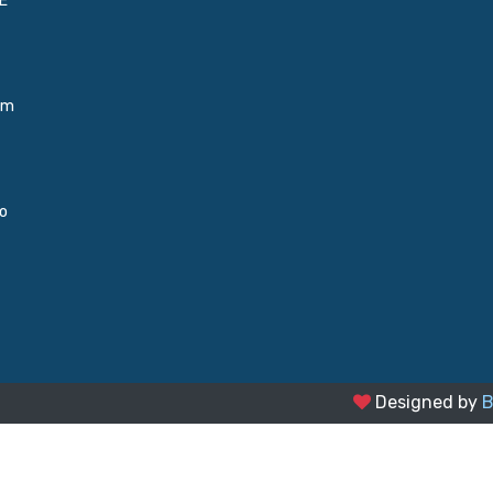
E
um
do
Designed by
B