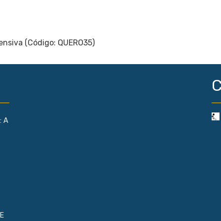
C
: A
E