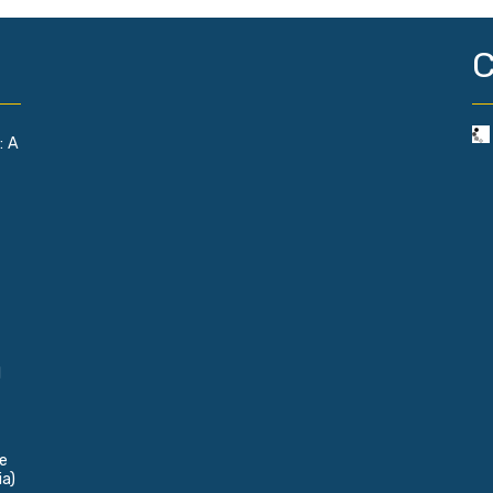
C
: A
l
e
ia)